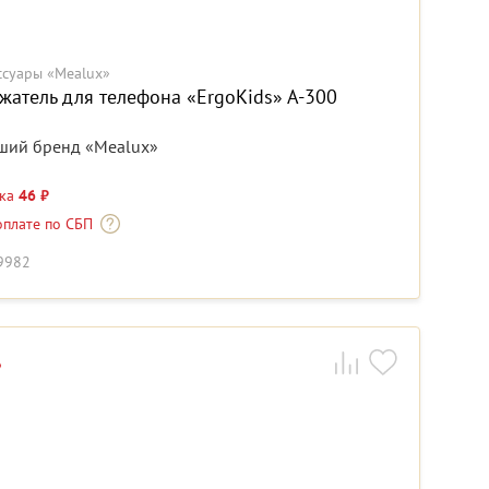
ссуары «Mealux»
жатель для телефона «ErgoKids» A-300
ший бренд «Mealux»
дка
46 ₽
оплате по СБП
19982