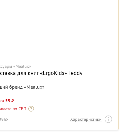
ссуары «Mealux»
ставка для книг «ErgoKids» Teddy
ший бренд «Mealux»
дка
55 ₽
оплате по СБП
Характеристики
19968