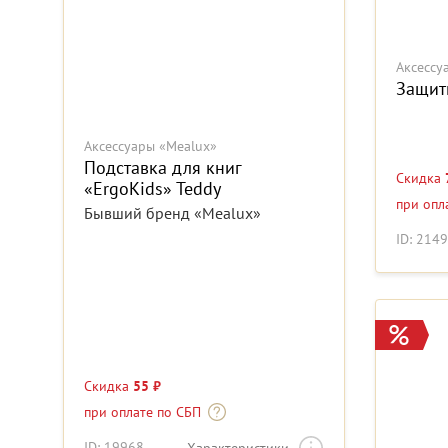
Аксессу
Защит
Аксессуары «Mealux»
Подставка для книг
Скидка
«ErgoKids» Teddy
при опл
Бывший бренд «Mealux»
ID: 214
Скидка
55 ₽
при оплате по СБП
ID: 19968