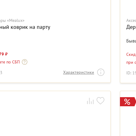
ары «Mealux»
Аксе
ный коврик на парту
Дер
Быв
79 ₽
Ски
ате по СБП
при 
Характеристики
93
ID: 