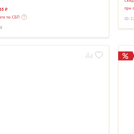
Ски
при 
65 ₽
ате по СБП
ID: 
88