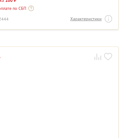
дка
100 ₽
оплате по СБП
Характеристики
22444