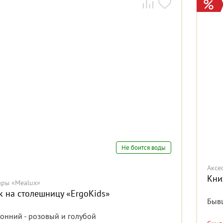
Не боится воды
Аксе
Кни
ары «Mealux»
к на столешницу «ErgoKids»
Быв
ронний - розовый и голубой