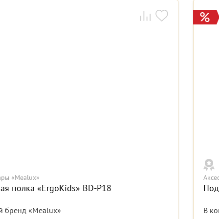
ары «Mealux»
Аксе
ая полка «ErgoKids» BD-P18
Под
 бренд «Mealux»
В ко