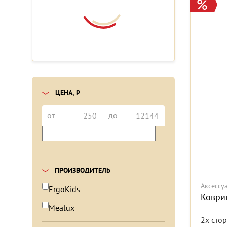
ЦЕНА, Р
от
до
ПРОИЗВОДИТЕЛЬ
Аксессу
ErgoKids
Коври
Mealux
2х сто