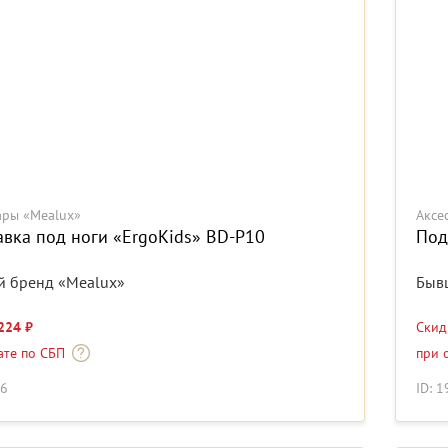
ары «Mealux»
Аксе
авка под ноги «ErgoKids» BD-P10
Под
 бренд «Mealux»
Быв
224 ₽
Ски
ате по СБП
при 
76
ID: 