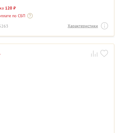
дка
120 ₽
оплате по СБП
Характеристики
15263