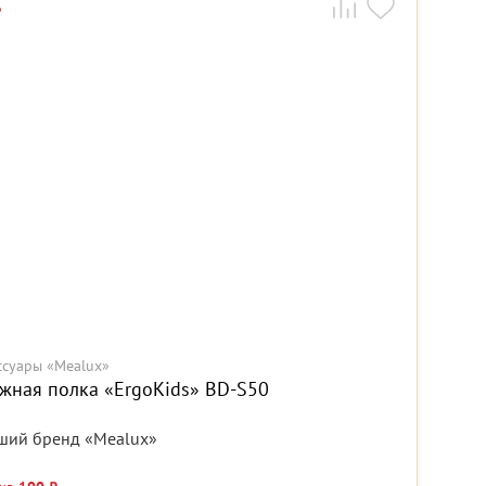
ссуары «Mealux»
жная полка «ErgoKids» BD-S50
ший бренд «Mealux»