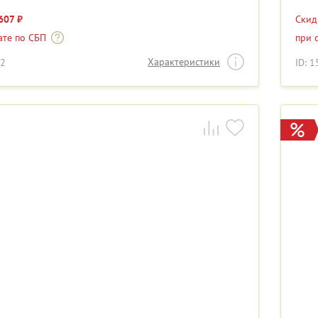
607 ₽
Ски
ате по СБП
при 
Характеристики
62
ID: 