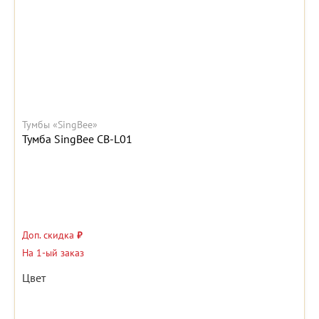
Тумбы «SingBee»
Тумба SingBee CB-L01
Доп. скидка
₽
На 1-ый заказ
Цвет