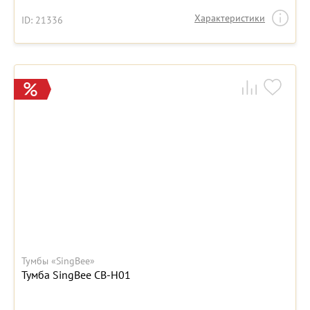
Характеристики
ID: 21336
Тумбы «SingBee»
Тумба SingBee CB-H01