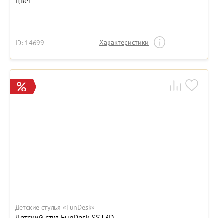
Цвет
Характеристики
ID: 14699
Детские стулья «FunDesk»
Детский стул FunDesk SST3D