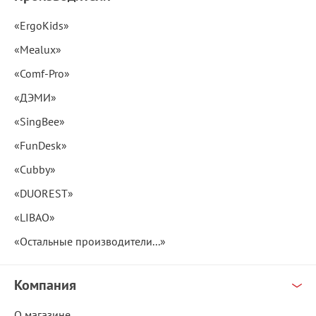
«ErgoKids»
«Mealux»
«Comf-Pro»
«ДЭМИ»
«SingBee»
«FunDesk»
«Cubby»
«DUOREST»
«LIBAO»
«Остальные производители...»
Компания
О магазине