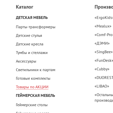
Каталог
Произв
ДЕТСКАЯ МЕБЕЛЬ
«ErgoKids
«Mealux»
Парты-трансформеры
«Comf-Pro
Детские стулья
«ДЭМИ»
Детские кресла
«SingBee»
Тумбы и стеллажи
«FunDesk
Аксессуары
«Cubby»
Светильники к партам
«DUORES
Готовые комплекты
«LIBAO»
Товары по АКЦИИ
«Остальн
ГЕЙМЕРСКАЯ МЕБЕЛЬ
производи
Геймерские столы