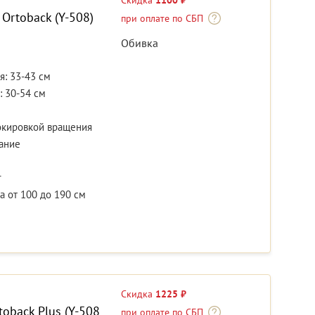
Скидка
1100 ₽
Ortoback (Y-508)
при оплате по СБП
Обивка
я: 33-43 см
: 30-54 см
окировкой вращения
ание
г
 от 100 до 190 см
Скидка
1225 ₽
oback Plus (Y-508
при оплате по СБП