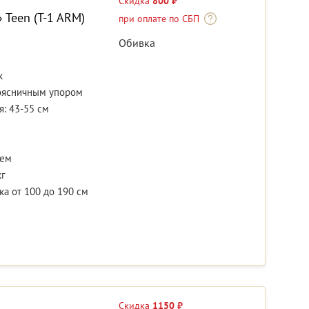
Скидка
800 ₽
 Teen (T-1 ARM)
при оплате по СБП
Обивка
к
поясничным упором
: 43-55 см
ием
кг
а от 100 до 190 см
Скидка
1150 ₽