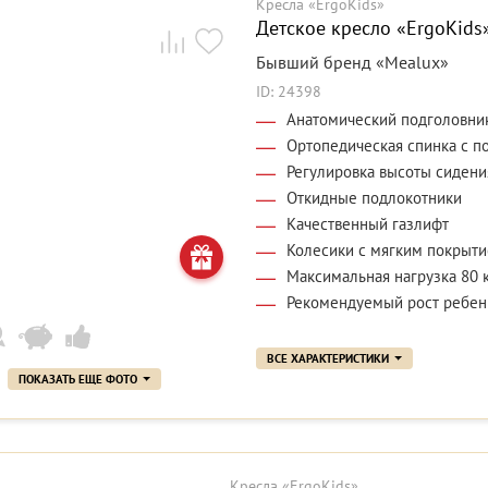
Кресла «ErgoKids»
Детское кресло «ErgoKids»
Бывший бренд «Mealux»
ID: 24398
Анатомический подголовни
Ортопедическая спинка с 
Регулировка высоты сидения
Откидные подлокотники
Качественный газлифт
Колесики с мягким покрыт
Максимальная нагрузка 80 
Рекомендуемый рост ребенк
ВСЕ ХАРАКТЕРИСТИКИ
ПОКАЗАТЬ ЕЩЕ ФОТО
Кресла «ErgoKids»