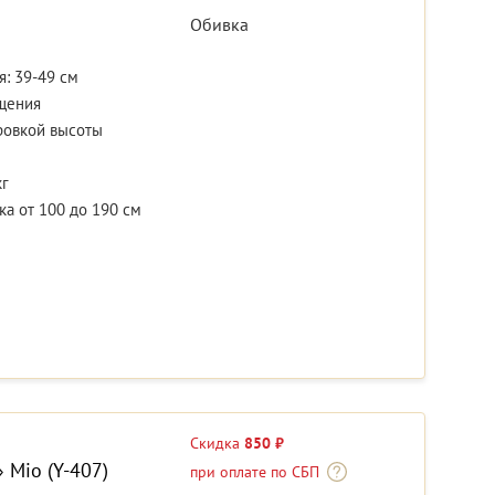
Обивка
: 39-49 см
щения
ровкой высоты
кг
а от 100 до 190 см
Скидка
850 ₽
 Mio (Y-407)
при оплате по СБП