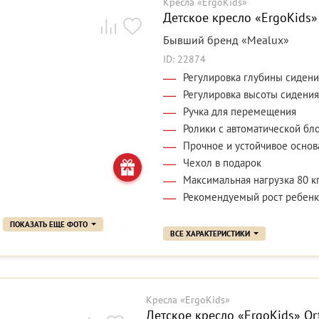
Кресла «ErgoKids»
Детское кресло «ErgoKids» 
Бывший бренд «Mealux»
ID: 22874
Регулировка глубины сидени
Регулировка высоты сидения
Ручка для перемещения
Ролики с автоматической бл
Прочное и устойчивое основ
Чехол в подарок
Максимальная нагрузка 80 к
Рекомендуемый рост ребенка
ПОКАЗАТЬ ЕЩЕ ФОТО
ВСЕ ХАРАКТЕРИСТИКИ
Кресла «ErgoKids»
Детское кресло «ErgoKids» Ort